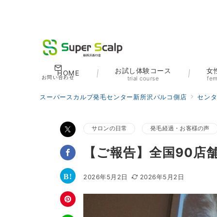
お試し体験コース
女
HOME
お問い合わせ
trial course
fem
スーパースカルプ発毛センター新所沢パルコ側店
セン
サロンの日常
発毛経過・お客様の声
【ご報告】全国90店
2026年5月2日
2026年5月2日