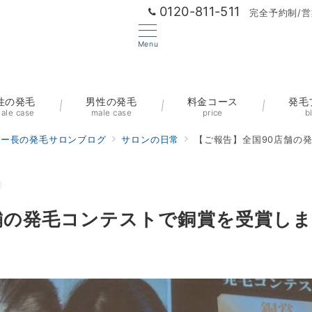
0120-811-511
完全予約制/営
Menu
性の発毛
男性の発毛
料金コース
発毛
ale case
male case
price
b
ター長の発毛サロンブログ
サロンの日常
【ご報告】全国90店舗の
舗の発毛コンテストで銅賞を受賞し