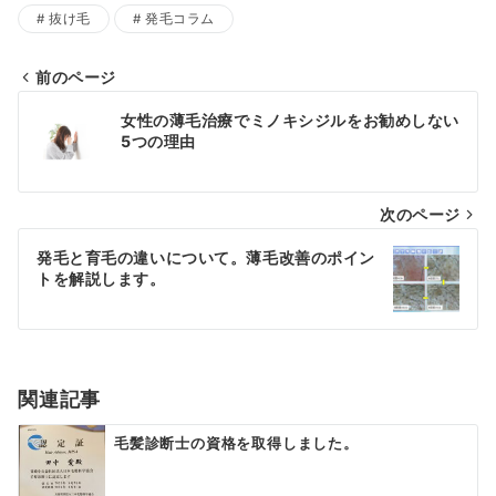
抜け毛
発毛コラム
前のページ
投
女性の薄毛治療でミノキシジルをお勧めしない
稿
5つの理由
ナ
次のページ
ビ
ゲ
発毛と育毛の違いについて。薄毛改善のポイン
トを解説します。
ー
シ
ョ
関連記事
ン
毛髪診断士の資格を取得しました。