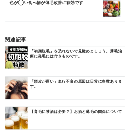
ゲ
色が◯い食べ物が薄毛改善に有効です
ー
シ
ョ
関連記事
ン
「初期脱毛」を恐れないで見極めましょう。薄毛治
療に発毛には付きものです。
「頭皮が硬い」血行不良の原因は日常に多数ありま
す。
【育毛に禁酒は必要？】お酒と薄毛の関係について