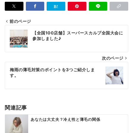
前のページ
投
【全国100店舗】スーパースカルプ全国大会に
稿
参加しました♪
ナ
次のページ
ビ
ゲ
梅雨の薄毛対策のポイントを3つご紹介しま
す。
ー
シ
ョ
関連記事
ン
あなたは大丈夫？冷え性と薄毛の関係