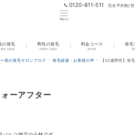
0120-811-511
完全予約制/営
Menu
性の発毛
男性の発毛
料金コース
発毛
ale case
male case
price
b
ター長の発毛サロンブログ
発毛経過・お客様の声
【32歳男性】発
フォーアフター
沢パルコ側店の小林です。