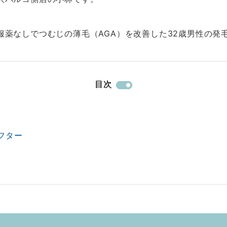
服薬なしでつむじの薄毛（AGA）を改善した32歳男性の発
目次
式LINEで予約
LINE
フター
Eでの相談もお気軽にどうぞ