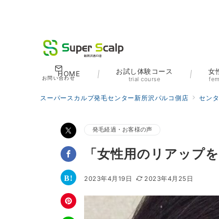
お試し体験コース
女
HOME
お問い合わせ
trial course
fem
スーパースカルプ発毛センター新所沢パルコ側店
セン
発毛経過・お客様の声
「女性用のリアップを
2023年4月19日
2023年4月25日