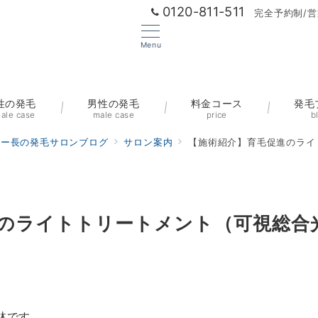
0120-811-511
完全予約制/営
Menu
性の発毛
男性の発毛
料金コース
発毛
ale case
male case
price
b
ター長の発毛サロンブログ
サロン案内
【施術紹介】育毛促進のライ
のライトトリートメント（可視総合
林です。