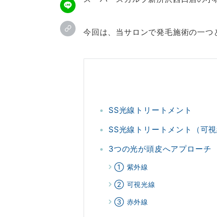
今回は、当サロンで発毛施術の一つ
＼お試し体験コース受付中／
公
SS光線トリートメント
予約フォーム
SS光線トリートメント（可
24時間ご予約受付中
LIN
3つの光が頭皮へアプローチ
① 紫外線
② 可視光線
③ 赤外線