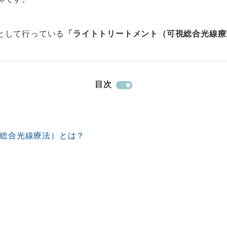
として行っている
「ライトトリートメント（可視総合光線療
目次
式LINEで予約
LINE
視総合光線療法）とは？
Eでの相談もお気軽にどうぞ